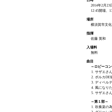
日時
2014年2月23
12:45開場、1
場所
横須賀市文化
指揮
佐藤 英和
入場料
無料
曲目
～ロビーコン
サザエさ
ポルカDE
ディベル
風になり
サザエさ
～第１部～
吹奏楽の