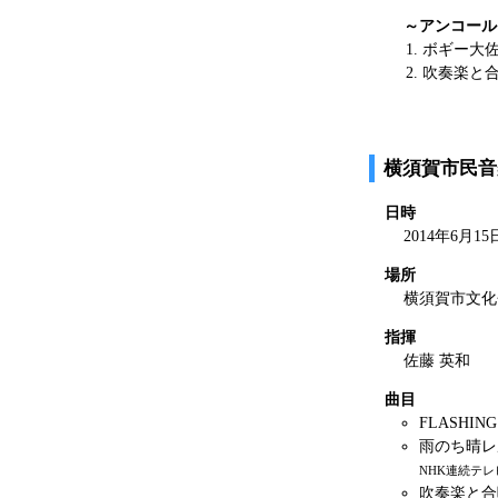
～アンコール
ボギー大
吹奏楽と
横須賀市民音
日時
2014年6月15
場所
横須賀市文化
指揮
佐藤 英和
曲目
FLASHING
雨のち晴レ
NHK連続テ
吹奏楽と合