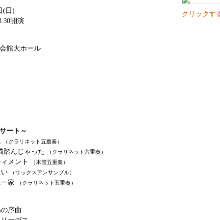
日(日)
クリックす
3:30開演
会館大ホール
サート～
ん
（クラリネット五重奏）
猫踏んじゃった
（クラリネット六重奏）
ティメント
（木管五重奏）
たい
（サックスアンサンブル）
ん一家
（クラリネット五重奏）
為の序曲