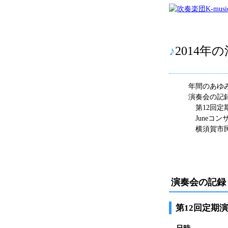
♪
2014年
年間のあゆ
演奏会の記
第12回定
Juneコン
横須賀市
演奏会の記録
第12回定期