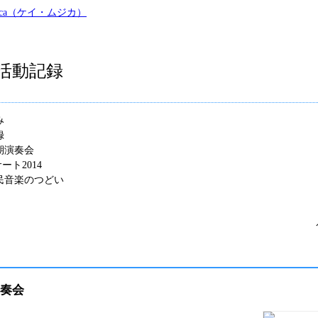
の活動記録
み
録
期演奏会
サート2014
民音楽のつどい
演奏会