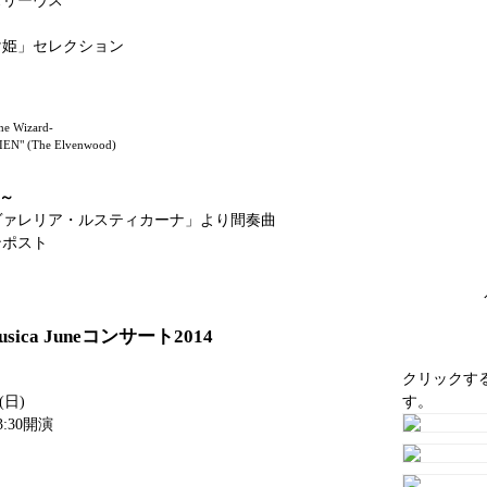
スリーヴス
け姫」セレクション
he Wizard-
EN" (The Elvenwood)
～
ヴァレリア・ルスティカーナ」より間奏曲
ンポスト
sica Juneコンサート2014
クリックす
(日)
す。
3:30開演