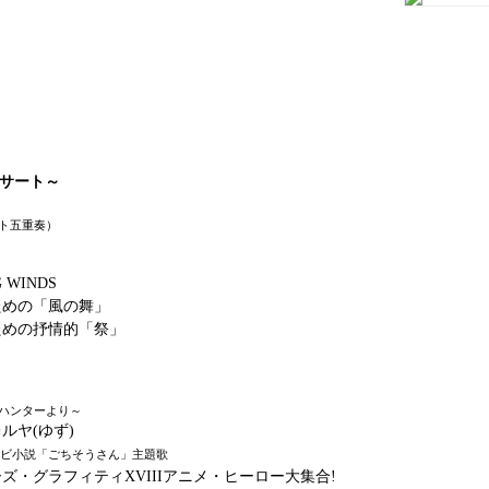
サート～
ト五重奏）
G WINDS
ための「風の舞」
ための抒情的「祭」
ハンターより～
ルヤ(ゆず)
レビ小説「ごちそうさん」主題歌
ズ・グラフィティXVIIIアニメ・ヒーロー大集合!