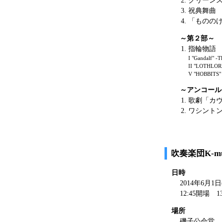
グリーン
祝典舞曲
「ものの
～第２部～
指輪物語
I "Gandalf" -T
II "LOTHLORI
V "HOBBITS"
～アンコール
歌劇「カ
ワシント
吹奏楽団K-mu
日時
2014年6月1日
12:45開場 1
場所
磯子公会堂