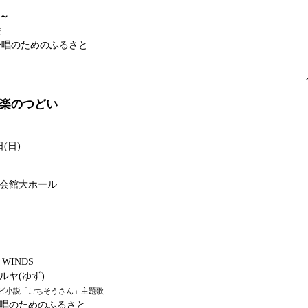
～
佐
合唱のためのふるさと
楽のつどい
日(日)
会館大ホール
 WINDS
ルヤ(ゆず)
レビ小説「ごちそうさん」主題歌
唱のためのふるさと