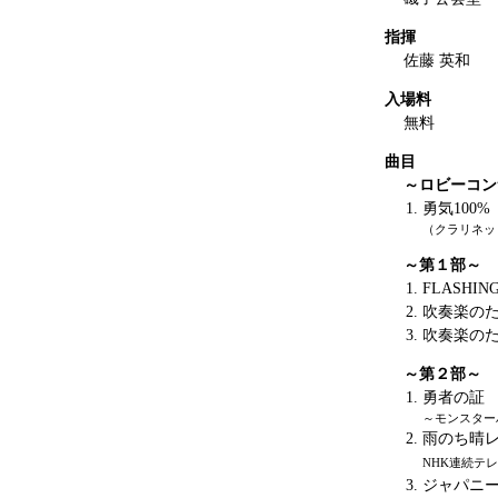
指揮
佐藤 英和
入場料
無料
曲目
～ロビーコン
勇気100%
（クラリネッ
～第１部～
FLASHIN
吹奏楽の
吹奏楽の
～第２部～
勇者の証
～モンスター
雨のち晴レ
NHK連続テ
ジャパニー