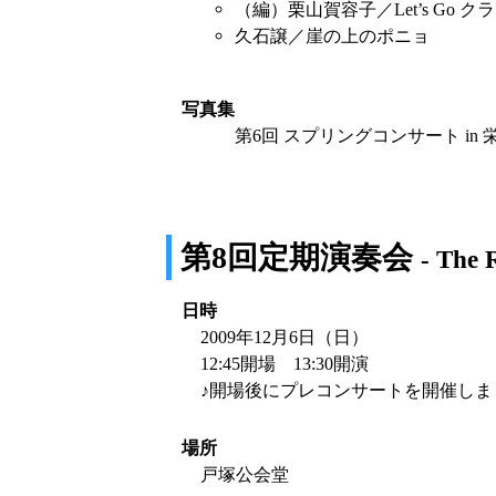
（編）栗山賀容子／Let’s Go ク
久石譲／崖の上のポニョ
写真集
第6回 スプリングコンサート in 栄公
第8回定期演奏会
- The 
日時
2009年12月6日（日）
12:45開場 13:30開演
♪開場後にプレコンサートを開催しま
場所
戸塚公会堂