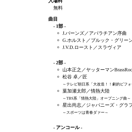
入場料
無料
曲目
- 1部 -
J.バーンズ／アパラチアン序曲
G.ホルスト／ブルック・グリー
J.V.D.ロースト／スラヴィア
- 2部 -
山本正之／ヤッターマンBrassRoc
松谷 卓／匠
～テレビ朝日系「大改造！！劇的ビフォ
葉加瀬太郎／情熱大陸
～TBS系「情熱大陸」オープニング曲～
星出尚志／ジャパニーズ・グラフ
～スポーツは青春ダァー～
- アンコール -