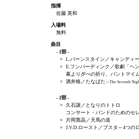
指揮
佐藤 英和
入場料
無料
曲目
- 1部 -
L.バーンスタイン／キャンディ
E.フンパーディンク／歌劇「ヘ
幕より夕べの祈り、パントマイ
酒井格／たなばた
～The Seventh Night
- 2部 -
久石譲／となりのトトロ
コンサート・バンドのためのセ
片岡寛晶／天馬の道
J.V.D.ロースト／プスタ～4つ